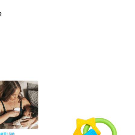
。
。
喂养辅助